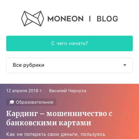
BLOG
С чего начать?
Все рубрики
📱 Как пользоваться
12 апреля 2018 г.
Василий Чернуха
🎓 Образовательное
🎓 Образовательное
🕶 Авторское
Кардинг – мошенничество с
банковскими картами
🍭 Наши новости
Как не потерять свои деньги, пользуясь