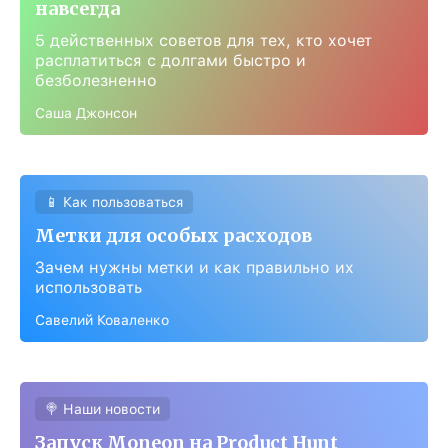
навсегда
5 действенных советов для тех, кто хочет
расплатиться с долгами быстро и
безболезненно
Саша Джонсон
📱 Как пользоваться
Метки для особых расходов
Зачем нужны метки и как правильно их
использовать
Савелий Коваленко
🍭 Наши новости
Запуск Moneon на Product Hunt