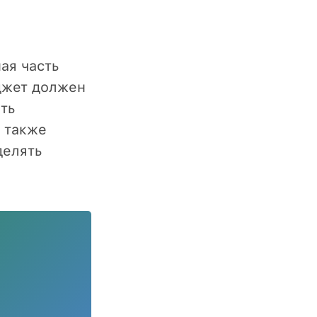
ая часть
джет должен
ть
а также
делять