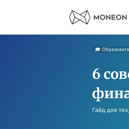
🎓 Образоват
6 со
фин
Гайд для тех,