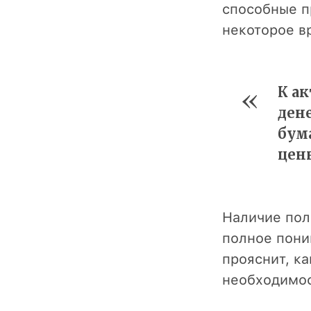
способные п
некоторое в
К а
ден
бум
ценн
Наличие пол
полное пони
прояснит, к
необходимос