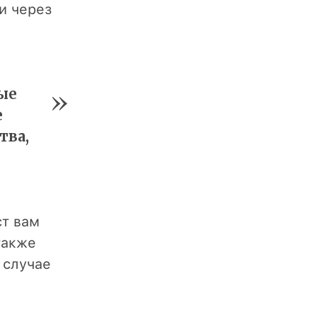
и через
ые
е
тва,
ст вам
также
 случае