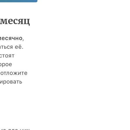
 месяц
месячно
,
ться её.
стоят
орое
 отложите
ировать