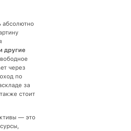
ь абсолютно
артину
я
и другие
свободное
ет через
доход по
аскладе за
также стоит
Активы — это
сурсы,