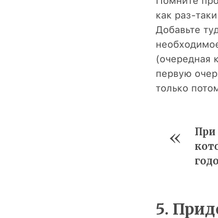
Помните про
как раз-таки
Добавьте ту
необходимое
(очередная к
первую очер
только потом
При 
кот
год
5. При