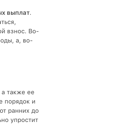
ых выплат
.
аться,
й взнос. Во-
ды, а, во-
, а также ее
е порядок и
от ранних до
ьно упростит