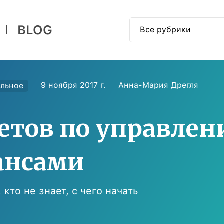
BLOG
Все рубрики
📱 Как пользоваться
🎓 Образовательное
9 ноября 2017 г.
Анна-Мария Дрегля
ельное
🕶 Авторское
ветов по управле
🍭 Наши новости
ансами
 кто не знает, с чего начать