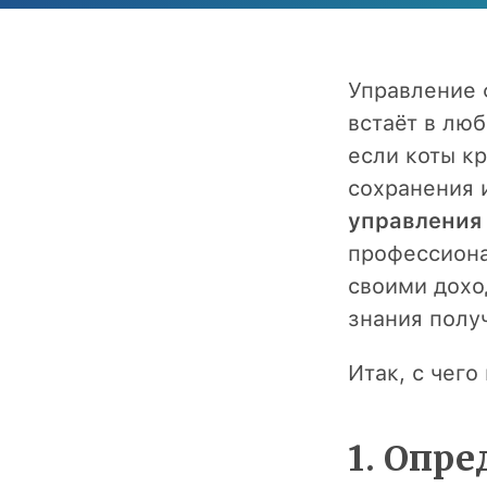
Управление 
встаёт в лю
если коты к
сохранения 
управления
профессиона
своими дохо
знания получ
Итак, с чего
1. Опре