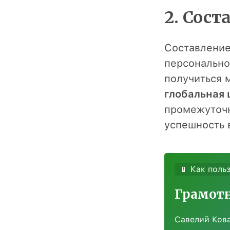
2. Сос
Составление
персонально
получиться 
глобальная 
промежуточн
успешность 
📱 Как поль
Грамотн
Савелий Ков