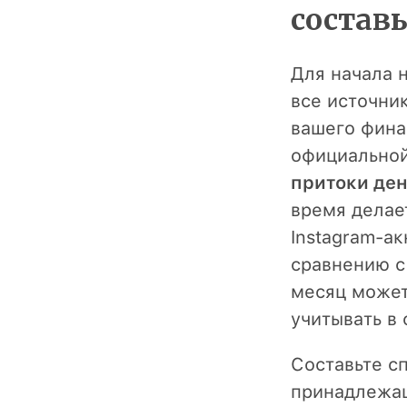
составь
Для начала 
все источни
вашего фина
официальной
притоки де
время делае
Instagram-ак
сравнению с
месяц может
учитывать в
Составьте с
принадлежащ