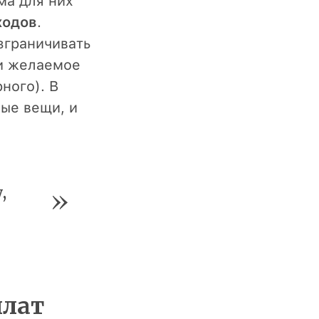
ма для них
ходов
.
зграничивать
и желаемое
ного). В
ые вещи, и
,
плат