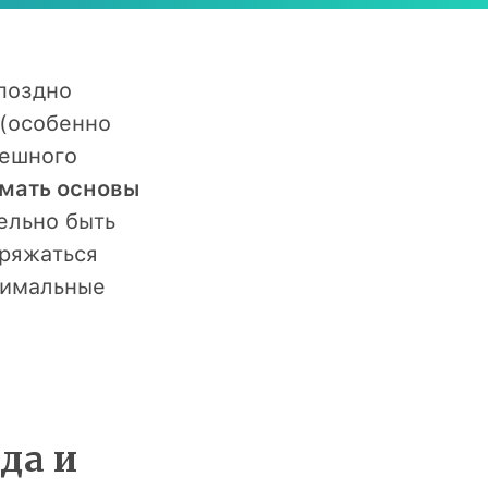
поздно
 (особенно
пешного
мать основы
ельно быть
ряжаться
нимальные
да и