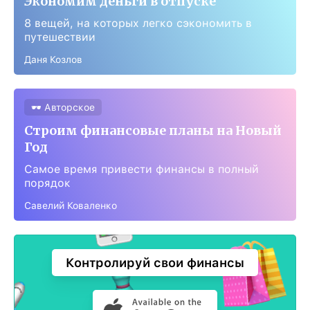
Экономим деньги в отпуске
8 вещей, на которых легко сэкономить в
путешествии
Даня Козлов
🕶 Авторское
Строим финансовые планы на Новый
Год
Самое время привести финансы в полный
порядок
Савелий Коваленко
Контролируй свои финансы