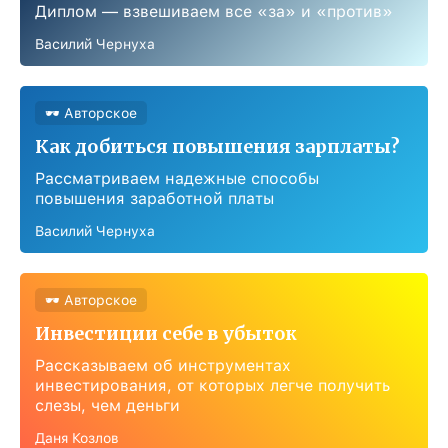
Диплом — взвешиваем все «за» и «против»
Василий Чернуха
🕶 Авторское
Как добиться повышения зарплаты?
Рассматриваем надежные способы
повышения заработной платы
Василий Чернуха
🕶 Авторское
Инвестиции себе в убыток
Рассказываем об инструментах
инвестирования, от которых легче получить
слезы, чем деньги
Даня Козлов