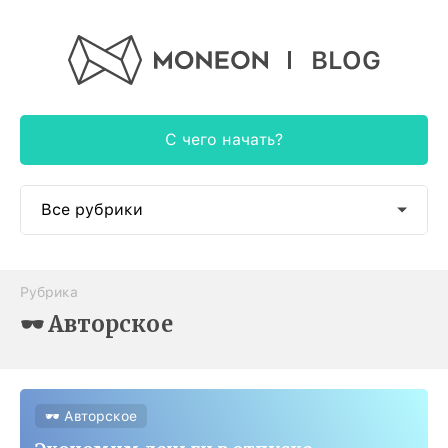
BLOG
С чего начать?
Все рубрики
📱 Как пользоваться
Рубрика
🎓 Образовательное
🕶 Авторское
🕶 Авторское
🍭 Наши новости
🕶 Авторское