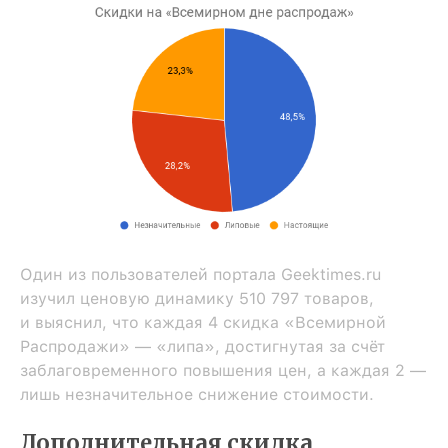
Один из пользователей портала Geektimes.ru
изучил ценовую динамику 510 797 товаров,
и выяснил, что каждая 4 скидка «Всемирной
Распродажи» — «липа», достигнутая за счёт
заблаговременного повышения цен, а каждая 2 —
лишь незначительное снижение стоимости.
Дополнительная скидка