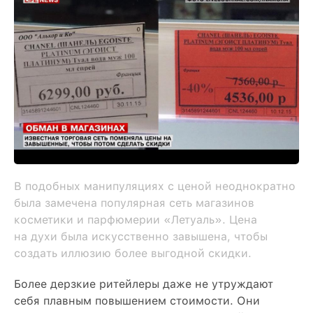
В подобных манипуляциях с ценой неоднократно
была замечена популярная сеть магазинов
косметики и парфюмерии «Летуаль». Цена
на духи была искусственно завышена, чтобы
создать иллюзию более выгодной скидки.
Более дерзкие ритейлеры даже не утруждают
себя плавным повышением стоимости. Они