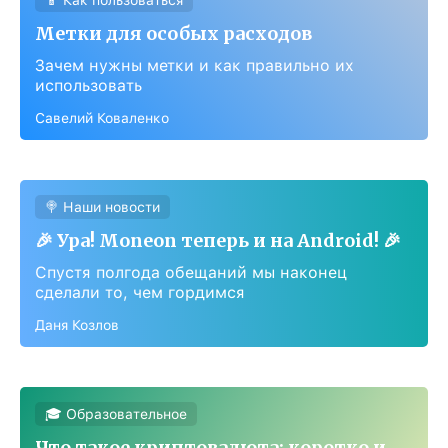
📱 Как пользоваться
Метки для особых расходов
Зачем нужны метки и как правильно их
использовать
Савелий Коваленко
🍭 Наши новости
🎉 Ура! Moneon теперь и на Android! 🎉
Спустя полгода обещаний мы наконец
сделали то, чем гордимся
Даня Козлов
🎓 Образовательное
Что такое криптовалюта: коротко и