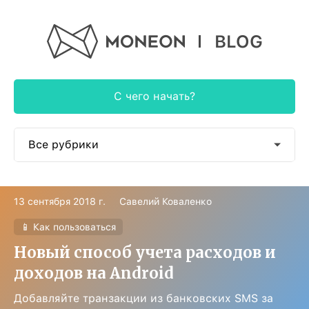
BLOG
С чего начать?
Все рубрики
📱 Как пользоваться
13 сентября 2018 г.
Савелий Коваленко
🎓 Образовательное
📱 Как пользоваться
🕶 Авторское
Новый способ учета расходов и
доходов на Android
🍭 Наши новости
Добавляйте транзакции из банковских SMS за